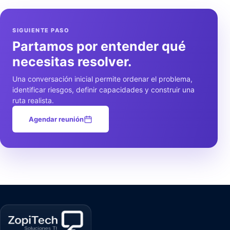
SIGUIENTE PASO
Partamos por entender qué
necesitas resolver.
Una conversación inicial permite ordenar el problema,
identificar riesgos, definir capacidades y construir una
ruta realista.
Agendar reunión