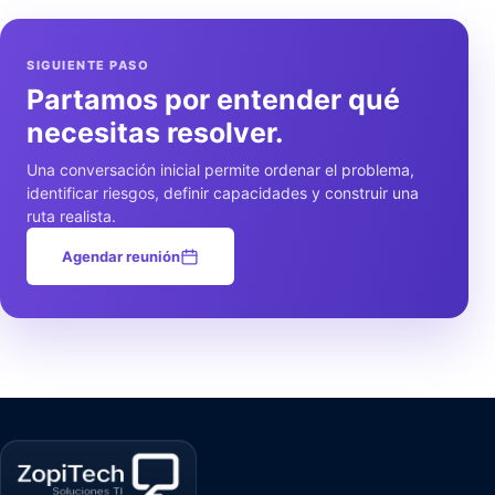
SIGUIENTE PASO
Partamos por entender qué
necesitas resolver.
Una conversación inicial permite ordenar el problema,
identificar riesgos, definir capacidades y construir una
ruta realista.
Agendar reunión