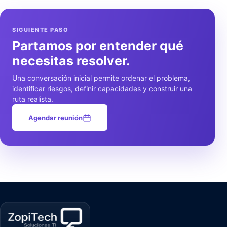
SIGUIENTE PASO
Partamos por entender qué
necesitas resolver.
Una conversación inicial permite ordenar el problema,
identificar riesgos, definir capacidades y construir una
ruta realista.
Agendar reunión