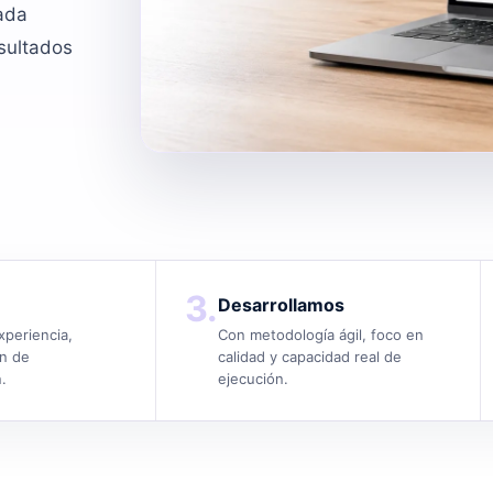
Cada
esultados
3.
Desarrollamos
xperiencia,
Con metodología ágil, foco en
an de
calidad y capacidad real de
.
ejecución.