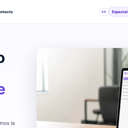
Especia
ntacto
EN
o
e
mos la