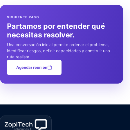
SIGUIENTE PASO
Partamos por entender qué
necesitas resolver.
Una conversación inicial permite ordenar el problema,
identificar riesgos, definir capacidades y construir una
ruta realista.
Agendar reunión