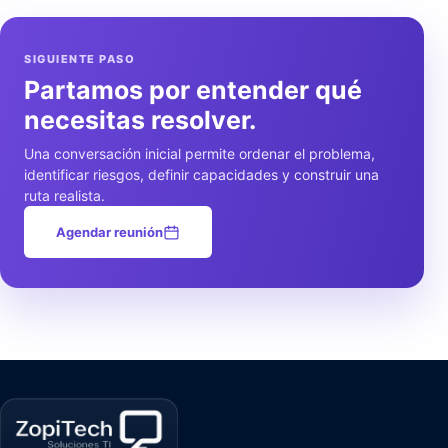
SIGUIENTE PASO
Partamos por entender qué
necesitas resolver.
Una conversación inicial permite ordenar el problema,
identificar riesgos, definir capacidades y construir una
ruta realista.
Agendar reunión