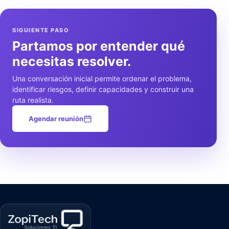
SIGUIENTE PASO
Partamos por entender qué
necesitas resolver.
Una conversación inicial permite ordenar el problema,
identificar riesgos, definir capacidades y construir una
ruta realista.
Agendar reunión