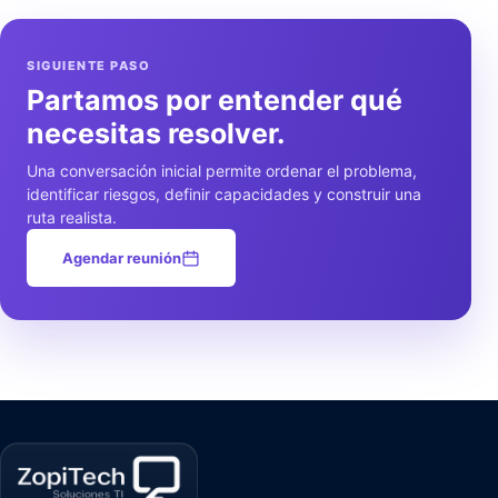
SIGUIENTE PASO
Partamos por entender qué
necesitas resolver.
Una conversación inicial permite ordenar el problema,
identificar riesgos, definir capacidades y construir una
ruta realista.
Agendar reunión