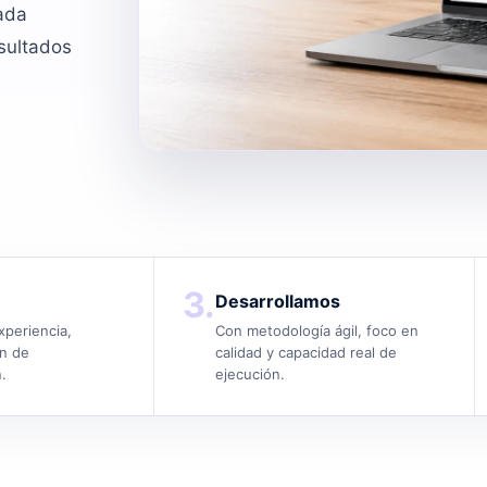
Cada
esultados
3.
Desarrollamos
xperiencia,
Con metodología ágil, foco en
an de
calidad y capacidad real de
.
ejecución.