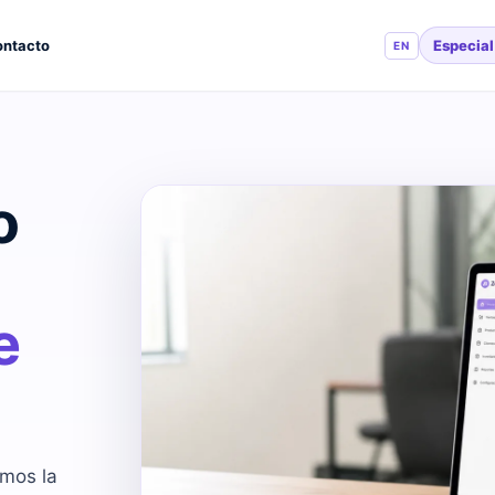
Especia
ntacto
EN
o
e
mos la