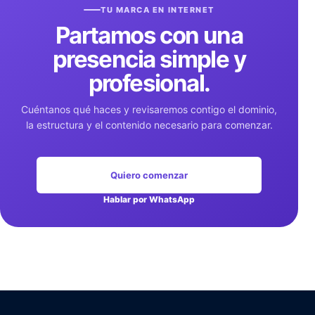
TU MARCA EN INTERNET
Partamos con una
presencia
simple y
profesional.
Cuéntanos qué haces y revisaremos contigo el dominio,
la estructura y el contenido necesario para comenzar.
Quiero comenzar
Hablar por WhatsApp