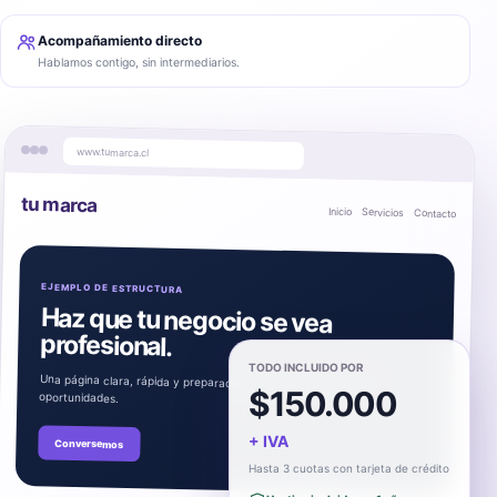
Acompañamiento directo
Hablamos contigo, sin intermediarios.
www.tumarca.cl
tu marca
Inicio Servicios Contacto
EJEMPLO DE ESTRUCTURA
Haz que tu negocio se vea
profesional.
TODO INCLUIDO POR
Una página clara, rápida y preparada para convertir visitas en
$150.000
oportunidades.
+ IVA
Conversemos
Hasta 3 cuotas con tarjeta de crédito