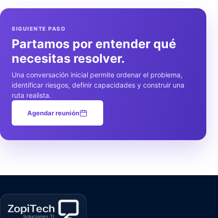
SIGUIENTE PASO
Partamos por entender qué
necesitas resolver.
Una conversación inicial permite ordenar el problema,
identificar riesgos, definir capacidades y construir una
ruta realista.
Agendar reunión